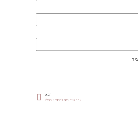
יב.
הבא
ערב שידוכים לכבוד י' כסלו